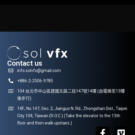
Contact us
info.solvfx@gmail.com
+886-2-2506-9785
104 台北市中山區建國北路二段147號14樓 (由電梯至13樓
後步行)
14F., No.147, Sec. 2, Jianguo N. Rd., Zhongshan Dist., Taipei
City 104, Taiwan (R.O.C.) (Take the elevator to the 13th
floor and then walk upstairs.)