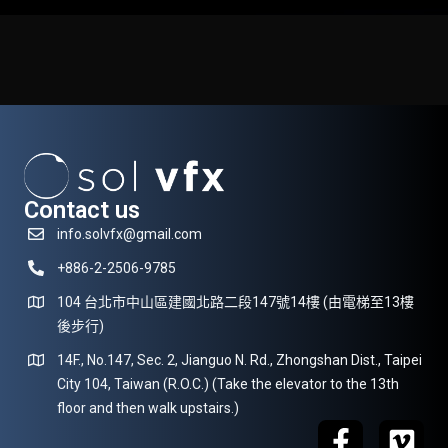
Contact us
info.solvfx@gmail.com
+886-2-2506-9785
104 台北市中山區建國北路二段147號14樓 (由電梯至13樓
後步行)
14F., No.147, Sec. 2, Jianguo N. Rd., Zhongshan Dist., Taipei
City 104, Taiwan (R.O.C.) (Take the elevator to the 13th
floor and then walk upstairs.)