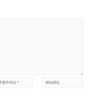
會公開。
必填欄位標示為
*
郵件地址及個人網站網址，以供下次發佈留言時使用。