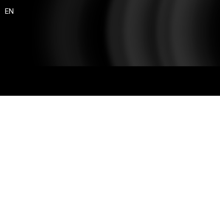
EN
aming-