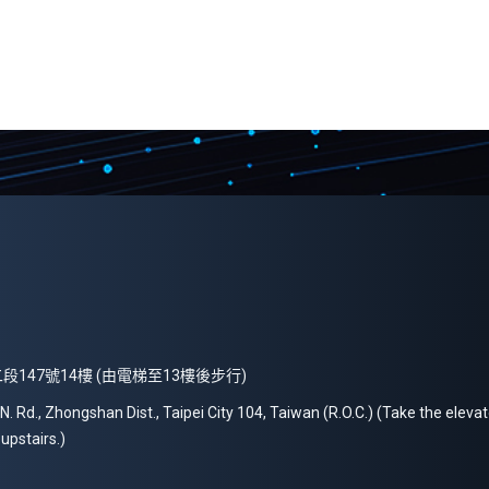
段147號14樓 (由電梯至13樓後步行)
 N. Rd., Zhongshan Dist., Taipei City 104, Taiwan (R.O.C.) (Take the elevat
upstairs.)