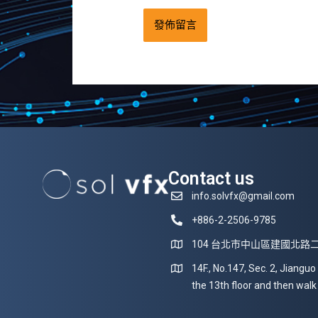
Contact us
info.solvfx@gmail.com
+886-2-2506-9785
104 台北市中山區建國北路二
14F., No.147, Sec. 2, Jianguo
the 13th floor and then walk 