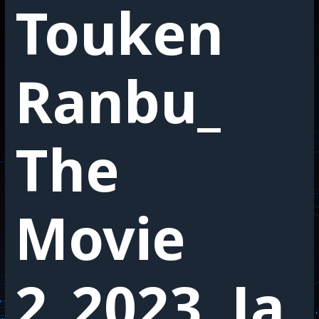
Touken
Ranbu_
The
Movie
2_2023_Ja