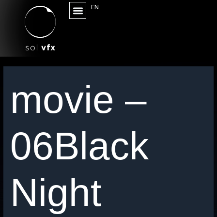
EN
movie –
06Black
Night